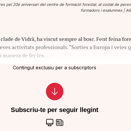
res pel 20è aniversari del centre de formació forestal, al costat de perso
formadors i exalumnes |
Alb
clade de Vidrà, ha viscut sempre al bosc. Fent feina fore
eves activitats professionals. “Sorties a Europa i veies q
ra manera de fer les…
Contingut exclusiu per a subscriptors