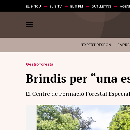
EL 9 NOU
EL 9 TV
EL 9 FM
BUTLLETINS
AGEN
L'EXPERT RESPON
EMPRE
Gestió forestal
Brindis per “una es
El Centre de Formació Forestal Especia