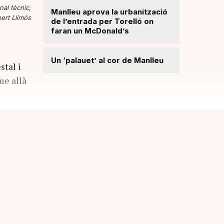
nal tècnic,
Radiograf
Manlleu aprova la urbanització
ert Llimós
Ripollès:
de l’entrada per Torelló on
qualificat
faran un McDonald’s
Roben enc
Un ‘palauet’ al cor de Manlleu
stal i
joiera de
ue allà
“Quan ten
delicada,
que t’has 