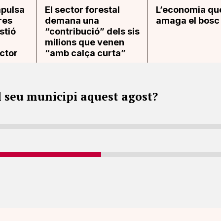
mpulsa
El sector forestal
L’economia qu
res
demana una
amaga el bosc
stió
“contribució” dels sis
milions que venen
ector
“amb calça curta”
l seu municipi aquest agost?