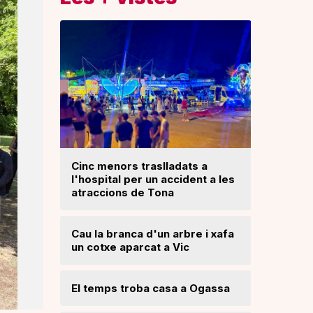
Cinc menors traslladats a
Insòlita 
l'hospital per un accident a les
Manlleu, 
atraccions de Tona
l'impuls
segureta
Cau la branca d'un arbre i xafa
un cotxe aparcat a Vic
Una mone
troballa 
d'excava
Lloses d
El temps troba casa a Ogassa