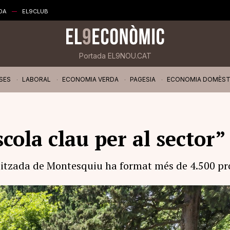
DA
EL9CLUB
Portada EL9NOU.CAT
SES
LABORAL
ECONOMIA VERDA
PAGESIA
ECONOMIA DOMÈST
cola clau per al sector”
litzada de Montesquiu ha format més de 4.500 prof