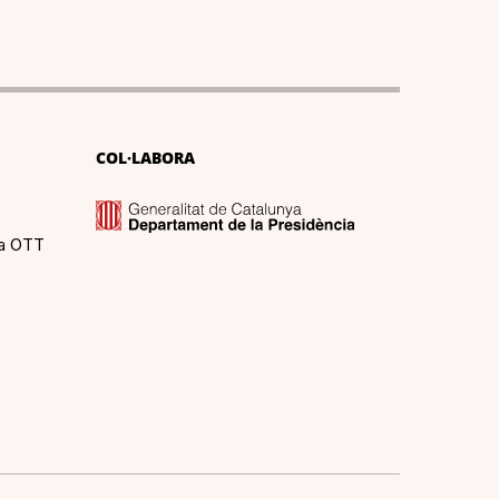
COL·LABORA
ma OTT