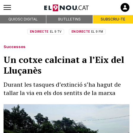
QUIOSC DIGITAL
BUTLLETINS
SUBSCRIU-TE
EN DIRECTE
EL 9 TV
EN DIRECTE
EL 9 FM
Successos
Un cotxe calcinat a l’Eix del
Lluçanès
Durant les tasques d’extinció s’ha hagut de
tallar la via en els dos sentits de la marxa