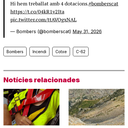
Hi hem treballat amb 4 dotacions.
#bomberscat
https://t.co/04kR1v2Ita
pic.twitter.com/ttAVOgxNAL
— Bombers (@bomberscat)
May 31, 2026
Bombers
Incendi
Cotxe
C-62
Notícies relacionades