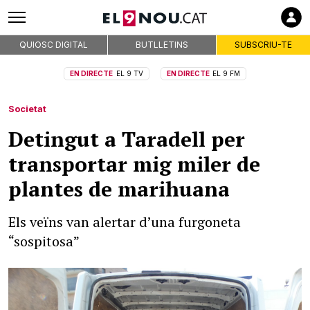
QUIOSC DIGITAL
BUTLLETINS
SUBSCRIU-TE
EN DIRECTE
EL 9 TV
EN DIRECTE
EL 9 FM
Societat
Detingut a Taradell per
transportar mig miler de
plantes de marihuana
Els veïns van alertar d’una furgoneta
“sospitosa”