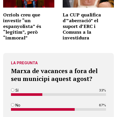
Orriols creu que
La CUP qualifica
investir “un
d'”aberració” el
espanyolista” és
suport d’ERC i
“legítim”, però
Comuns a la
“immoral”
investidura
LA PREGUNTA
Marxa de vacances a fora del
seu municipi aquest agost?
Sí
33%
No
67%