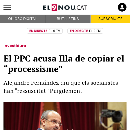
QUIOSC DIGITAL
BUTLLETINS
SUBSCRIU-TE
EN DIRECTE
EL 9 TV
EN DIRECTE
EL 9 FM
Investidura
El PPC acusa Illa de copiar el
“processisme”
Alejandro Fernández diu que els socialistes
han “ressuscitat” Puigdemont