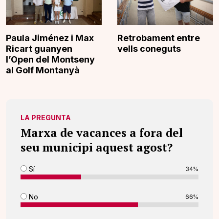
Paula Jiménez i Max
Retrobament entre
Ricart guanyen
vells coneguts
l’Open del Montseny
al Golf Montanyà
LA PREGUNTA
Marxa de vacances a fora del
seu municipi aquest agost?
Sí
34%
No
66%