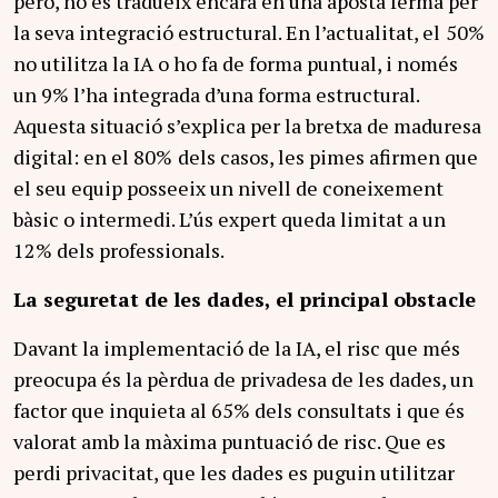
però, no es tradueix encara en una aposta ferma per
la seva integració estructural. En l’actualitat, el
50%
no utilitza la IA o ho fa de forma puntual, i només
un 9% l’ha integrada d’una forma estructural.
Aquesta situació s’explica per la bretxa de maduresa
digital: en el 80%
dels casos, les pimes afirmen que
el seu equip posseeix un nivell de coneixement
bàsic o intermedi. L’ús expert queda limitat a un
12% dels professionals.
La seguretat de les dades, el principal obstacle
Davant la implementació de la IA, el risc que més
preocupa és la pèrdua de privadesa de les dades, un
factor que inquieta al 65% dels consultats i que és
valorat amb la màxima puntuació de risc. Que es
perdi privacitat, que les dades es puguin utilitzar