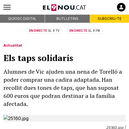
QUIOSC DIGITAL
BUTLLETINS
SUBSCRIU-TE
EN DIRECTE
EL 9 TV
EN DIRECTE
EL 9 FM
Actualitat
Els taps solidaris
Alumnes de Vic ajuden una nena de Torelló a
poder comprar una cadira adaptada. Han
recollit dues tones de taps, que han suposat
600 euros que podran destinar a la família
afectada.
25160.jpg |