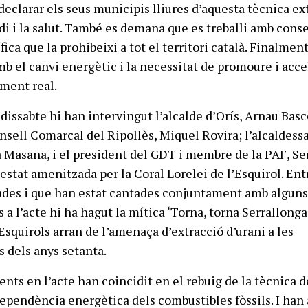
clarar els seus municipis lliures d’aquesta tècnica ex
di i la salut. També es demana que es treballi amb cons
fica que la prohibeixi a tot el territori català. Finalmen
el canvi energètic i la necessitat de promoure i accel
ment real.
 dissabte hi han intervingut l’alcalde d’Orís, Arnau Basc
nsell Comarcal del Ripollès, Miquel Rovira; l’alcaldess
a Masana, i el president del GDT i membre de la PAF, Se
 estat amenitzada per la Coral Lorelei de l’Esquirol. Ent
ades i que han estat cantades conjuntament amb algun
 a l’acte hi ha hagut la mítica ‘Torna, torna Serrallonga
squirols arran de l’amenaça d’extracció d’urani a les
ls dels anys setanta.
ents en l’acte han coincidit en el rebuig de la tècnica d
 dependència energètica dels combustibles fòssils. I han