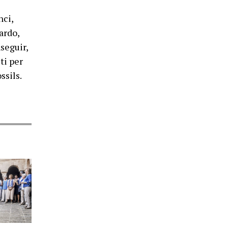
bles i no fòssils.