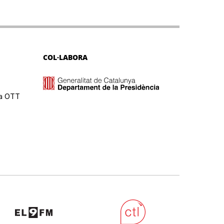
COL·LABORA
ma OTT