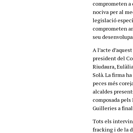
comprometen a de
nociva per al me
legislació especí
comprometen amb 
seu desenvolupa
A l’acte d’aquest
president del Co
Riudaura, Eulàli
Solà. La firma ha
peces més corej
alcaldes presents
composada pels E
Guilleries a fina
Tots els intervin
fracking i de la