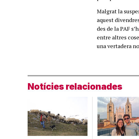
Malgrat la suspensió per part de la Generalitat del permís Ripoll, i l’anunci, aquest di
Notícies relacionades