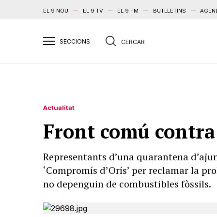
EL 9 NOU
EL 9 TV
EL 9 FM
BUTLLETINS
AGEN
Actualitat
Front comú contra e
Representants d’una quarantena d’ajun
‘Compromís d’Orís’ per reclamar la proh
no depenguin de combustibles fòssils.