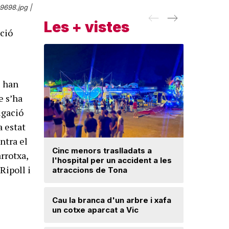
9698.jpg |
Les + vistes
cció
s han
e s’ha
igació
a estat
ntra el
Cinc menors traslladats a
rrotxa,
l'hospital per un accident a les
Un ‘palau
Ripoll i
atraccions de Tona
Una mone
Cau la branca d'un arbre i xafa
troballa 
un cotxe aparcat a Vic
d'excava
Lloses d