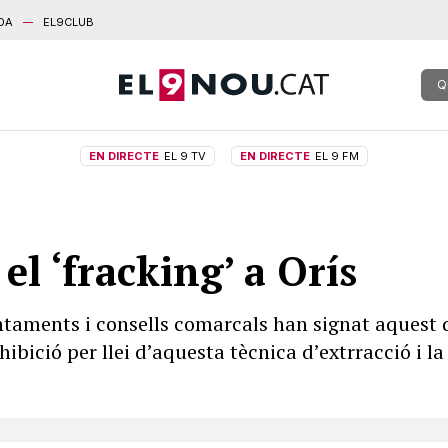
DA
EL9CLUB
Q
EN DIRECTE
EL 9 TV
EN DIRECTE
EL 9 FM
l ‘fracking’ a Orís
taments i consells comarcals han signat aquest d
ibició per llei d’aquesta tècnica d’extrracció i l