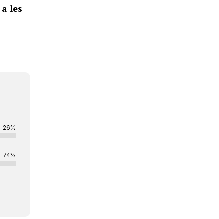
 a les
26%
74%