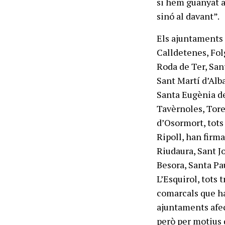
si hem guanyat a
sinó al davant”.
Els ajuntaments 
Calldetenes, Folg
Roda de Ter, Sant
Sant Martí d’Alb
Santa Eugènia de
Tavèrnoles, Tore
d’Osormort, tots 
Ripoll, han firm
Riudaura, Sant J
Besora, Santa Pau
L’Esquirol, tots 
comarcals que ha
ajuntaments afec
però per motius 