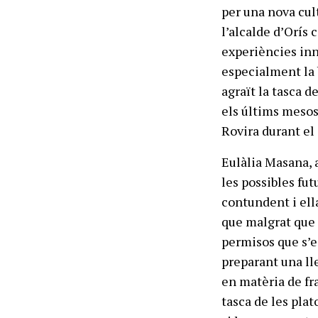
per una nova cul
l’alcalde d’Orís 
experiències inn
especialment la 
agraït la tasca 
els últims meso
Rovira durant el 
Eulàlia Masana, 
les possibles fu
contundent i ella
que malgrat que 
permisos que s’e
preparant una ll
en matèria de fr
tasca de les plat