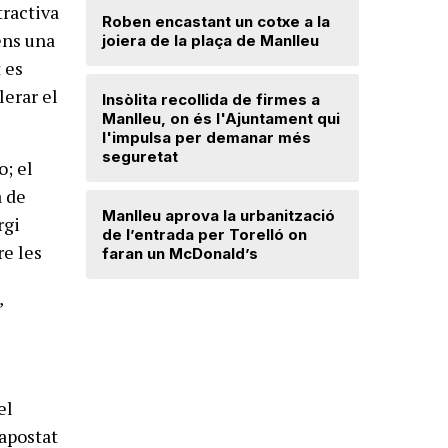
tractiva
Roben encastant un cotxe a la
ens una
joiera de la plaça de Manlleu
Radiograf
Ripollès:
t es
qualificat
erar el
Insòlita recollida de firmes a
Manlleu, on és l'Ajuntament qui
l'impulsa per demanar més
El temps
seguretat
o; el
a de
Dos detin
Manlleu aprova la urbanització
de forma 
rgi
de l’entrada per Torelló on
d'una bot
re les
faran un McDonald’s
s
’
el
 apostat