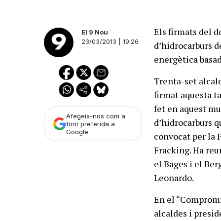
Els firmats del 
El 9 Nou
23/03/2013 | 19:26
d’hidrocarburs d
energètica basad
Trenta-set alcal
firmat aquesta ta
fet en aquest mu
Afegeix-nos com a
d’hidrocarburs q
font preferida a
Google
convocat per la 
Fracking. Ha reun
el Bages i el Be
Leonardo.
En el “Compromís 
alcaldes i presi