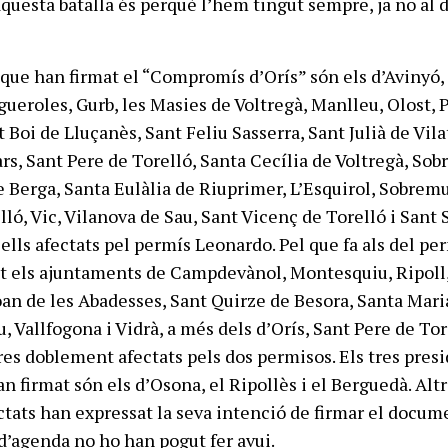
questa batalla és perquè l’hem tingut sempre, ja no al d
que han firmat el “Compromís d’Orís” són els d’Avinyó,
ueroles, Gurb, les Masies de Voltregà, Manlleu, Olost, P
 Boi de Lluçanès, Sant Feliu Sasserra, Sant Julià de Vila
ars, Sant Pere de Torelló, Santa Cecília de Voltregà, So
 Berga, Santa Eulàlia de Riuprimer, L’Esquirol, Sobrem
lló, Vic, Vilanova de Sau, Sant Vicenç de Torelló i Sant
ells afectats pel permís Leonardo. Pel que fa als del pe
at els ajuntaments de Campdevànol, Montesquiu, Ripoll
oan de les Abadesses, Sant Quirze de Besora, Santa Mari
, Vallfogona i Vidrà, a més dels d’Orís, Sant Pere de Tor
tres doblement afectats pels dos permisos. Els tres pres
n firmat són els d’Osona, el Ripollès i el Berguedà. Alt
tats han expressat la seva intenció de firmar el docum
d’agenda no ho han pogut fer avui.