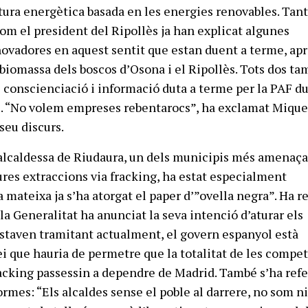
tura energètica basada en les energies renovables. Tan
com el president del Ripollès ja han explicat algunes
ovadores en aquest sentit que estan duent a terme, apr
biomassa dels boscos d’Osona i el Ripollès. Tots dos t
de conscienciació i informació duta a terme per la PAF d
s. “No volem empreses rebentarocs”, ha exclamat Mique
seu discurs.
alcaldessa de Riudaura, un dels municipis més amenaça
tures extraccions via fracking, ha estat especialment
 mateixa ja s’ha atorgat el paper d’”ovella negra”. Ha r
la Generalitat ha anunciat la seva intenció d’aturar els
staven tramitant actualment, el govern espanyol està
ei que hauria de permetre que la totalitat de les compe
acking passessin a dependre de Madrid. També s’ha refer
ormes: “Els alcaldes sense el poble al darrere, no som ni