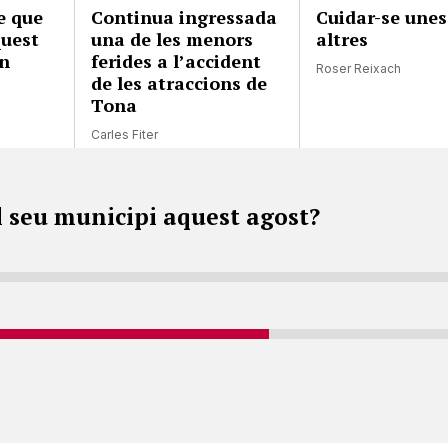
e que
Continua ingressada
Cuidar-se unes
quest
una de les menors
altres
an
ferides a l’accident
Roser Reixach
de les atraccions de
Tona
Carles Fiter
l seu municipi aquest agost?