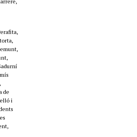
arrere,
erafita,
torta,
bremunt,
unt,
 Sadurní
rmís
,
a de
elló i
idents
res
ent,