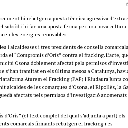
2
document hi rebutgen aquesta tècnica agressiva d’extra
el subsòl i hi fan una aposta ferma per una nova cultura
a en les energies renovables
des i alcaldesses i tres presidents de consells comarcal
rda el “Compromís d’Orís” contra el fracking. L’acte, qu
nicipi Osona doblement afectat pels permisos d’invest
ue s’han tramitat en els últims mesos a Catalunya, havi
Plataforma Aturem el Fracking (PAF) i Riudaura Junts co
it alcaldes de les comarques d’Osona, el Ripollès, la Ga
rguedà afectats pels permisos d’investigació anomenats 
d’Orís” (el text complet del qual s’adjunta a part) els
dents comarcals firmants rebutgen el fracking i es