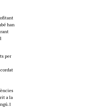
t
ofitant
ambé han
urant
l
ts per
ecordat
tències
it a la
ngú. I