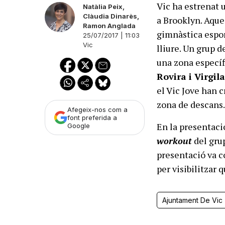
Vic ha estrenat u
Natàlia Peix
,
Clàudia Dinarès
,
a Brooklyn. Aques
Ramon Anglada
gimnàstica esporti
25/07/2017 | 11:03
Vic
lliure. Un grup d
una zona específ
Rovira i Virgil
el Vic Jove han 
zona de descans
Afegeix-nos com a
font preferida a
En la presentació
Google
workout
del gru
presentació va 
per visibilitzar 
Ajuntament De Vic