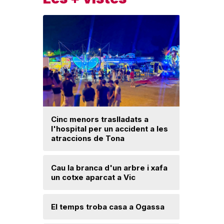
Cinc menors traslladats a
Insòlita 
l'hospital per un accident a les
Manlleu, 
atraccions de Tona
l'impuls
segureta
Cau la branca d'un arbre i xafa
un cotxe aparcat a Vic
Una mone
troballa 
d'excava
Lloses d
El temps troba casa a Ogassa