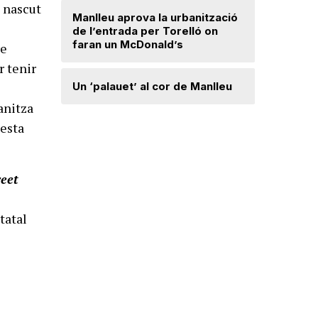
t nascut
Radiograf
Manlleu aprova la urbanització
Ripollès:
de l’entrada per Torelló on
qualificat
faran un McDonald’s
re
r tenir
Roben enc
Un ‘palauet’ al cor de Manlleu
joiera de
ganitza
uesta
“Quan ten
delicada,
que t’has 
reet
tatal