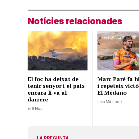
Notícies relacionades
El foc ha deixat de
Marc Paré fa h
tenir senyor i el país
i repeteix victò
encara li va al
El Médano
darrere
Laia Miralpeix
El 9 Nou
LA PREGUNTA