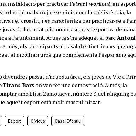
na instal·lació per practicar l’
street workout
, un espor
ta disciplina barreja exercicis com la cal·listència, la
va i el crossfit, i es caracteritza per practicar-se a l’ai
e joves de la ciutat aficionats a aquest esport va demana
ica a l’ajuntament. Aquesta s’ha adequat al parc
Antoni
a
. A més, els participants al casal d’estiu Cívicus que or
creat el mobiliari urbà que complementa l’espai amb aq
.
 divendres passat d’aquesta àrea, els joves de Vic a l’
st
p
Titans Bars
en van fer una demostració. A més, la
comptar amb Elisa Zamotaeva, número 3 del rànquing es
que aquest esport està molt masculinitzat.
Esport
Cívicus
Casal D'estiu