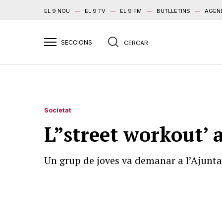
EL 9 NOU
EL 9 TV
EL 9 FM
BUTLLETINS
AGEN
Societat
L”street workout’ 
Un grup de joves va demanar a l’Ajunta