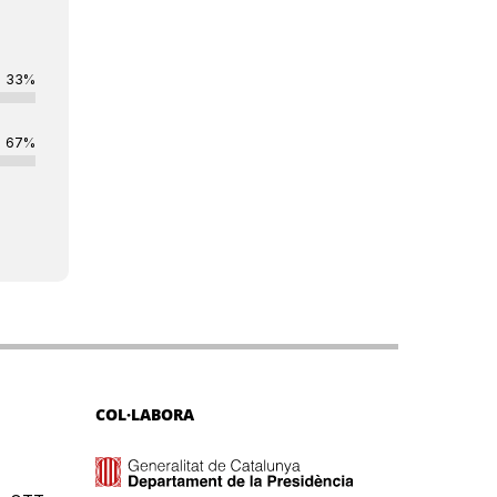
33%
67%
COL·LABORA