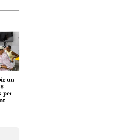
bir un
,8
s per
nt