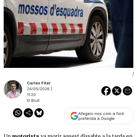
|
Carles Fiter
24/05/2026 |
11:20
El Brull
Afegeix-nos com a font
preferida a Google
Un
motorista
va morir aquest dissabte a la tarda en