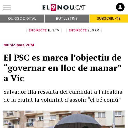
QUIOSC DIGITAL
BUTLLETINS
SUBSCRIU-TE
EN DIRECTE
EL 9 TV
EN DIRECTE
EL 9 FM
Municipals 28M
El PSC es marca l’objectiu de
“governar en lloc de manar”
a Vic
Salvador Illa ressalta del candidat a l’alcaldia
de la ciutat la voluntat d’assolir “el bé comú”