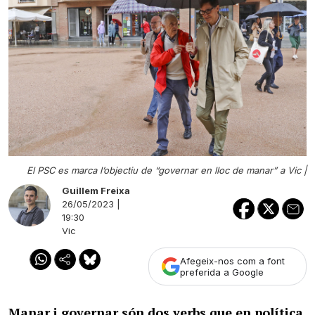
El PSC es marca l’objectiu de “governar en lloc de manar” a Vic |
Guillem Freixa
26/05/2023 |
19:30
Vic
Afegeix-nos com a font
preferida a Google
Manar i governar són dos verbs que en política