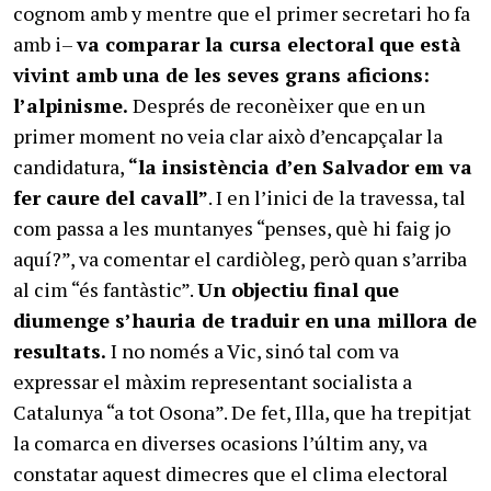
cognom amb y mentre que el primer secretari ho fa
amb i–
va comparar la cursa electoral que està
vivint amb una de les seves grans aficions:
l’alpinisme.
Després de reconèixer que en un
primer moment no veia clar això d’encapçalar la
candidatura,
“la insistència d’en Salvador em va
fer caure del cavall”
. I en l’inici de la travessa, tal
com passa a les muntanyes “penses, què hi faig jo
aquí?”, va comentar el cardiòleg, però quan s’arriba
al cim “és fantàstic”.
Un objectiu final que
diumenge s’hauria de traduir en una millora de
resultats.
I no només a Vic, sinó tal com va
expressar el màxim representant socialista a
Catalunya “a tot Osona”. De fet, Illa, que ha trepitjat
la comarca en diverses ocasions l’últim any, va
constatar aquest dimecres que el clima electoral