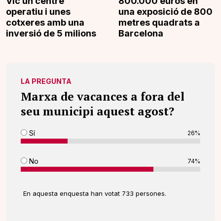
Vic un centre
800.000 euros en
operatiu i unes
una exposició de 800
cotxeres amb una
metres quadrats a
inversió de 5 milions
Barcelona
LA PREGUNTA
Marxa de vacances a fora del
seu municipi aquest agost?
Sí
26%
No
74%
En aquesta enquesta han votat 733 persones.