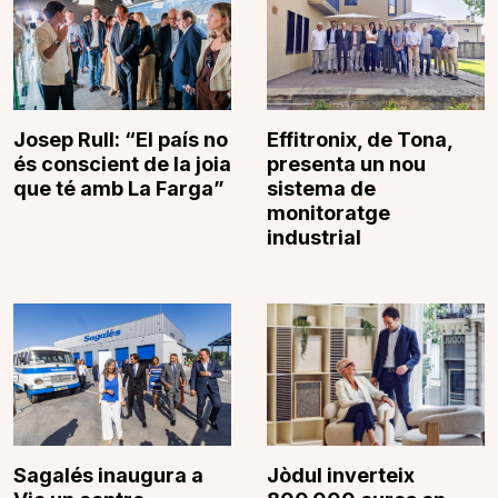
Josep Rull: “El país no
Effitronix, de Tona,
és conscient de la joia
presenta un nou
que té amb La Farga”
sistema de
monitoratge
industrial
Sagalés inaugura a
Jòdul inverteix