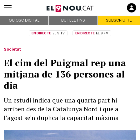
QUIOSC DIGITAL
BUTLLETINS
SUBSCRIU-TE
EN DIRECTE
EL 9 TV
EN DIRECTE
EL 9 FM
Societat
El cim del Puigmal rep una
mitjana de 136 persones al
dia
Un estudi indica que una quarta part hi
arriben des de la Catalunya Nord i que a
l’agost se’n duplica la capacitat màxima