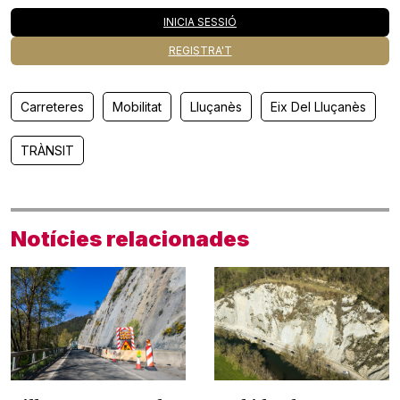
INICIA SESSIÓ
REGISTRA'T
Carreteres
Mobilitat
Lluçanès
Eix Del Lluçanès
TRÀNSIT
Notícies relacionades