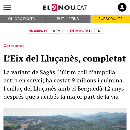
QUIOSC DIGITAL
BUTLLETINS
SUBSCRIU-TE
EN DIRECTE
EL 9 TV
EN DIRECTE
EL 9 FM
Carreteres
L’Eix del Lluçanès, completat
La variant de Sagàs, l’últim coll d’ampolla,
entra en servei; ha costat 9 milions i culmina
l’enllaç del Lluçanès amb el Berguedà 12 anys
després que s’acabés la major part de la via