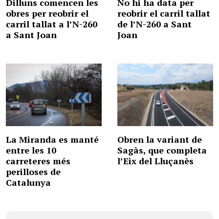
Dilluns comencen les
No hi ha data per
obres per reobrir el
reobrir el carril tallat
carril tallat a l’N-260
de l’N-260 a Sant
a Sant Joan
Joan
La Miranda es manté
Obren la variant de
entre les 10
Sagàs, que completa
carreteres més
l’Eix del Lluçanès
perilloses de
Catalunya