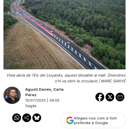
Vista aèria de l’Eix del Lluçanès, aquest dissabte al matí. Divendres
s’hi va obrir la circulació |
MARC SANYÉ
Agustí Danés
,
Carla
Pérez
15/07/2025 | 09:05
Sagàs
Afegeix-nos com a font
preferida a Google