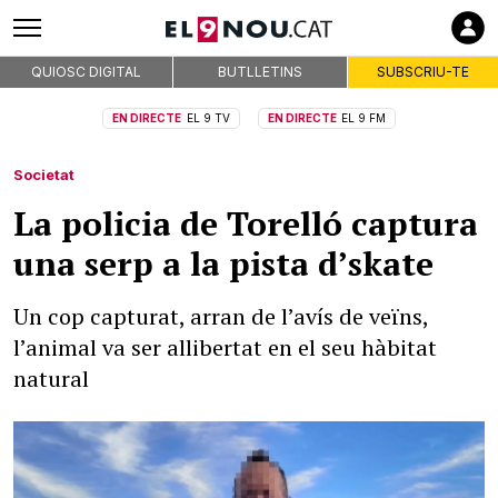
QUIOSC DIGITAL
BUTLLETINS
SUBSCRIU-TE
EN DIRECTE
EL 9 TV
EN DIRECTE
EL 9 FM
Societat
La policia de Torelló captura
una serp a la pista d’skate
Un cop capturat, arran de l’avís de veïns,
l’animal va ser allibertat en el seu hàbitat
natural