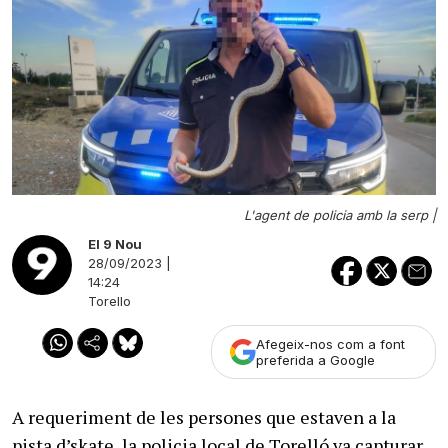
L'agent de policia amb la serp |
El 9 Nou
28/09/2023 |
14:24
Torello
Afegeix-nos com a font
preferida a Google
A requeriment de les persones que estaven a la
pista d’skate, la policia local de Torelló va capturar