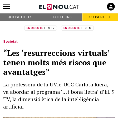
QUIOSC DIGITAL
BUTLLETINS
SUBSCRIU-TE
EN DIRECTE
EL 9 TV
EN DIRECTE
EL 9 FM
Societat
“Les ‘resurreccions virtuals’
tenen molts més riscos que
avantatges”
La professora de la UVic-UCC Carlota Riera,
va abordar al programa ‘… i bona lletra’ d’EL 9
TV, la dimensió ètica de la intel·ligència
artificial