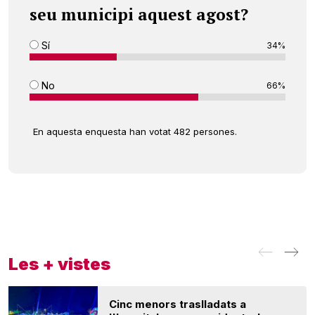
seu municipi aquest agost?
Sí
34%
No
66%
En aquesta enquesta han votat 482 persones.
Les + vistes
Cinc menors traslladats a