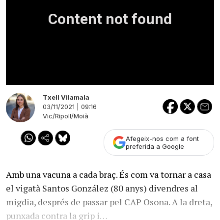
Txell Vilamala
03/11/2021 | 09:16
Vic/Ripoll/Moià
Afegeix-nos com a font
preferida a Google
Amb una vacuna a cada braç. És com va tornar a casa
el vigatà Santos González (80 anys) divendres al
migdia, després de passar pel CAP Osona. A la dreta,
punxada contra la grip i…