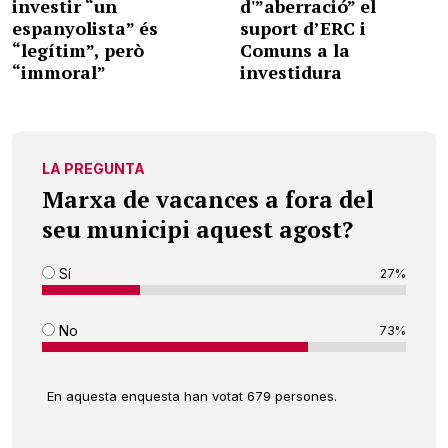
investir “un
d'”aberració” el
espanyolista” és
suport d’ERC i
“legítim”, però
Comuns a la
“immoral”
investidura
LA PREGUNTA
Marxa de vacances a fora del
seu municipi aquest agost?
Sí
27%
No
73%
En aquesta enquesta han votat 679 persones.