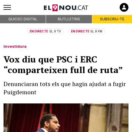
QUIOSC DIGITAL
BUTLLETINS
SUBSCRIU-TE
EN DIRECTE
EL 9 TV
EN DIRECTE
EL 9 FM
Investidura
Vox diu que PSC i ERC
“comparteixen full de ruta”
Denunciaran tots els que hagin ajudat a fugir
Puigdemont