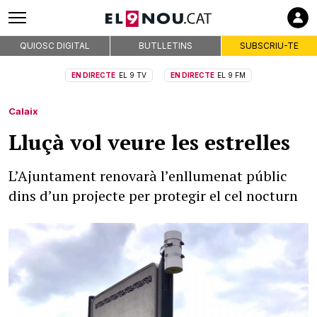
QUIOSC DIGITAL
BUTLLETINS
SUBSCRIU-TE
EN DIRECTE
EL 9 TV
EN DIRECTE
EL 9 FM
Calaix
Lluçà vol veure les estrelles
L’Ajuntament renovarà l’enllumenat públic
dins d’un projecte per protegir el cel nocturn