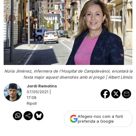
Núria Jiménez, infermera de l'Hospital de Campdevànol, encetarà la
festa major aquest divendres amb el pregó |
Albert Llimós
Jordi Remolins
07/05/2021 |
17:08
Ripoll
Afegeix-nos com a font
preferida a Google