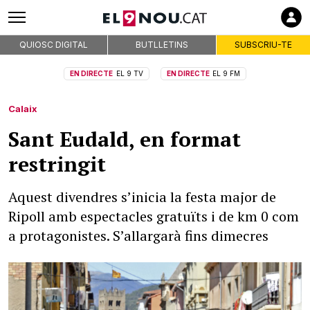
QUIOSC DIGITAL
BUTLLETINS
SUBSCRIU-TE
EN DIRECTE
EL 9 TV
EN DIRECTE
EL 9 FM
Calaix
Sant Eudald, en format
restringit
Aquest divendres s’inicia la festa major de
Ripoll amb espectacles gratuïts i de km 0 com
a protagonistes. S’allargarà fins dimecres