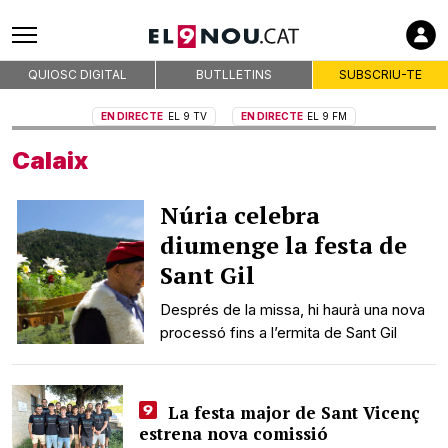
QUIOSC DIGITAL
BUTLLETINS
SUBSCRIU-TE
EN DIRECTE
EL 9 TV
EN DIRECTE
EL 9 FM
Calaix
Núria celebra
diumenge la festa de
Sant Gil
Després de la missa, hi haurà una nova
processó fins a l’ermita de Sant Gil
La festa major de Sant Vicenç
estrena nova comissió