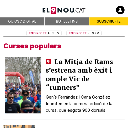
QUIOSC DIGITAL
BUTLLETINS
SUBSCRIU-TE
EN DIRECTE
EL 9 TV
EN DIRECTE
EL 9 FM
Curses populars
La Mitja de Rams
s’estrena amb èxit i
omple Vic de
“runners”
Genís Ferrández i Carla González
triomfen en la primera edició de la
cursa, que esgota 900 dorsals