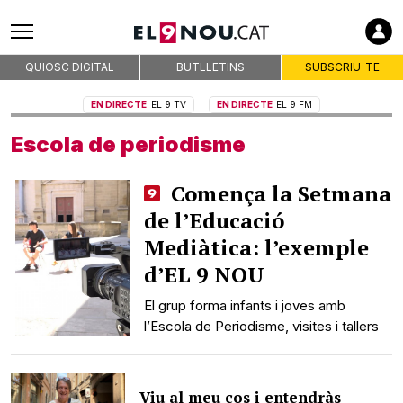
QUIOSC DIGITAL
BUTLLETINS
SUBSCRIU-TE
EN DIRECTE
EL 9 TV
EN DIRECTE
EL 9 FM
Escola de periodisme
Comença la Setmana
de l’Educació
Mediàtica: l’exemple
d’EL 9 NOU
El grup forma infants i joves amb
l’Escola de Periodisme, visites i tallers
Viu al meu cos i entendràs