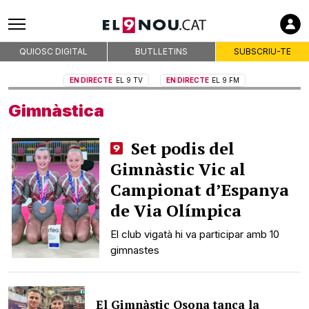
QUIOSC DIGITAL
BUTLLETINS
SUBSCRIU-TE
EN DIRECTE
EL 9 TV
EN DIRECTE
EL 9 FM
Gimnàstica
Set podis del
Gimnàstic Vic al
Campionat d’Espanya
de Via Olímpica
El club vigatà hi va participar amb 10
gimnastes
El Gimnàstic Osona tanca la