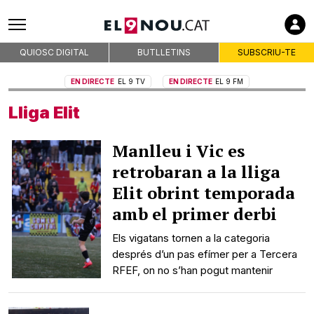
QUIOSC DIGITAL
BUTLLETINS
SUBSCRIU-TE
EN DIRECTE
EL 9 TV
EN DIRECTE
EL 9 FM
Lliga Elit
Manlleu i Vic es
retrobaran a la lliga
Elit obrint temporada
amb el primer derbi
Els vigatans tornen a la categoria
després d’un pas efímer per a Tercera
RFEF, on no s’han pogut mantenir