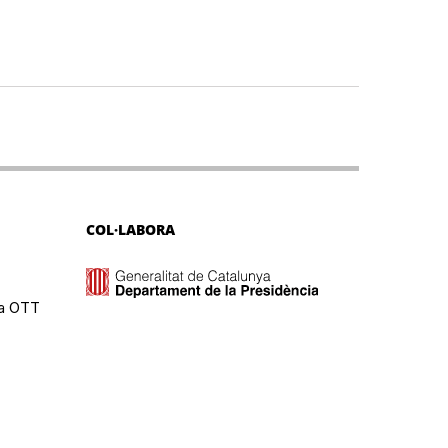
COL·LABORA
ma OTT