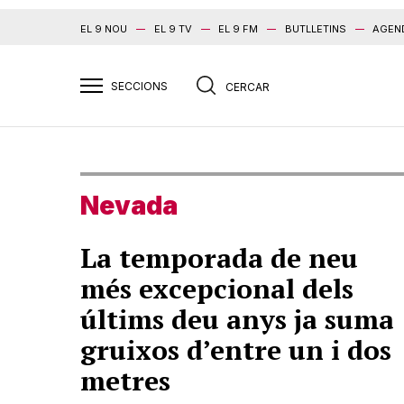
EL 9 NOU
EL 9 TV
EL 9 FM
BUTLLETINS
AGEN
Nevada
La temporada de neu
més excepcional dels
últims deu anys ja suma
gruixos d’entre un i dos
metres