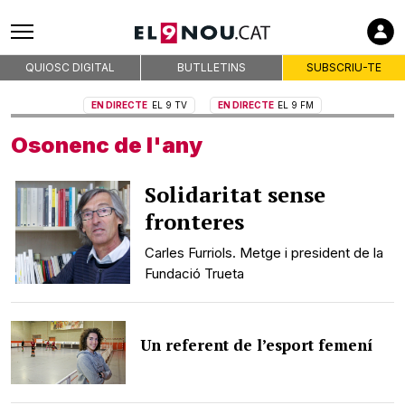
QUIOSC DIGITAL
BUTLLETINS
SUBSCRIU-TE
EN DIRECTE
EL 9 TV
EN DIRECTE
EL 9 FM
Osonenc de l'any
Solidaritat sense
fronteres
Carles Furriols. Metge i president de la
Fundació Trueta
Un referent de l’esport femení