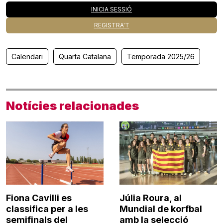
INICIA SESSIÓ
REGISTRA'T
Calendari
Quarta Catalana
Temporada 2025/26
Notícies relacionades
Fiona Cavilli es
Júlia Roura, al
classifica per a les
Mundial de korfbal
semifinals del
amb la selecció