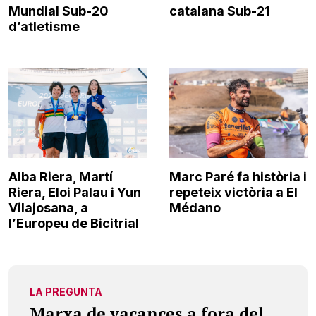
Mundial Sub-20
catalana Sub-21
d’atletisme
Alba Riera, Martí
Marc Paré fa història i
Riera, Eloi Palau i Yun
repeteix victòria a El
Vilajosana, a
Médano
l’Europeu de Bicitrial
LA PREGUNTA
Marxa de vacances a fora del