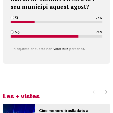
seu municipi aquest agost?
Sí
26%
No
74%
En aquesta enquesta han votat 686 persones.
Les + vistes
Cinc menors traslladats a