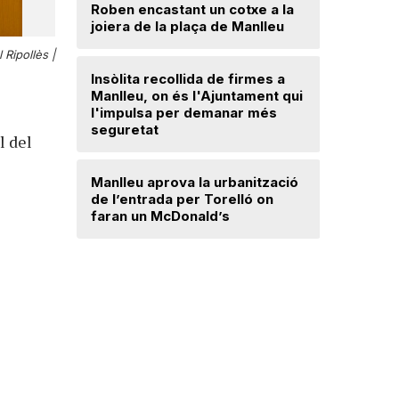
Roben encastant un cotxe a la
joiera de la plaça de Manlleu
Radiograf
Ripollès:
 Ripollès |
qualificat
Insòlita recollida de firmes a
Manlleu, on és l'Ajuntament qui
l'impulsa per demanar més
El temps
seguretat
l del
Dos detin
Manlleu aprova la urbanització
de forma 
de l’entrada per Torelló on
d'una bot
faran un McDonald’s