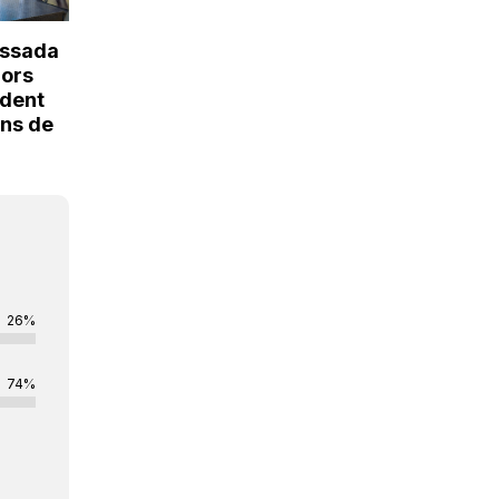
essada
nors
ident
ons de
26%
74%