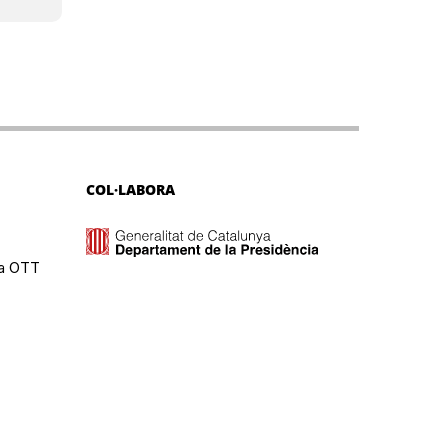
COL·LABORA
ma OTT