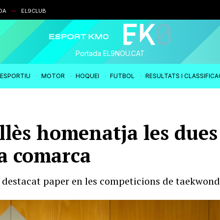
DA
EL9CLUB
Portada EL9NOU.CAT
IESPORTIU
MOTOR
HOQUEI
FUTBOL
RESULTATS I CLASSIFIC
llès homenatja les dues
la comarca
un destacat paper en les competicions de taekwond