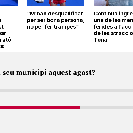
“M’han desqualificat
Continua ingr
ó
per ser bona persona,
una de les me
st
no per fer trampes”
ferides a l’acc
bar
de les atracci
arató
Tona
cs
l seu municipi aquest agost?