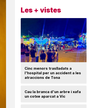
Les + vistes
Cinc menors traslladats a
l'hospital per un accident a les
Un ‘palau
atraccions de Tona
Una mone
Cau la branca d'un arbre i xafa
troballa 
un cotxe aparcat a Vic
d'excava
Lloses d