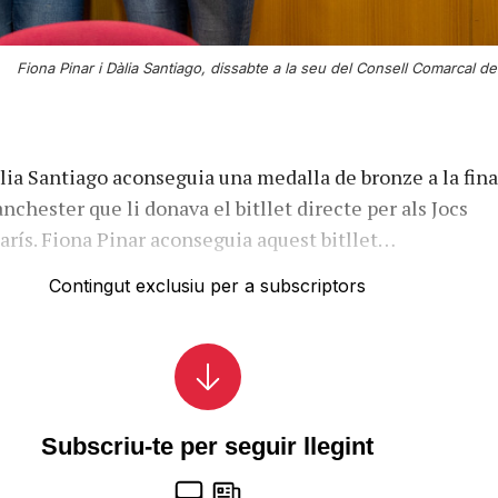
Fiona Pinar i Dàlia Santiago, dissabte a la seu del Consell Comarcal del
ia Santiago aconseguia una medalla de bronze a la fina
chester que li donava el bitllet directe per als Jocs
arís. Fiona Pinar aconseguia aquest bitllet…
Contingut exclusiu per a subscriptors