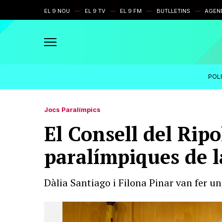
EL 9 NOU
EL 9 TV
EL 9 FM
BUTLLETINS
AGEN
POL
Jocs Paralímpics
El Consell del Ripo
paralímpiques de 
Dàlia Santiago i Filona Pinar van fer 