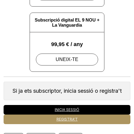
Si ja ets subscriptor, inicia sessió o registra't
INICIA SESSIÓ
REGISTRA'T