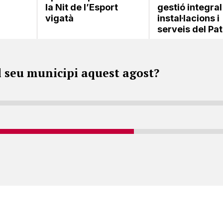
la Nit de l’Esport
gestió integral
vigatà
instal·lacions i
serveis del Pat
l seu municipi aquest agost?