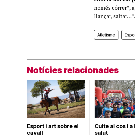
només córrer”, a
llançar, saltar…”
Atletisme
Espo
Notícies relacionades
Esport i art sobre el
Culte al cos i a 
cavall
salut