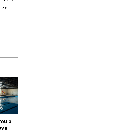
t en
reu a
ova