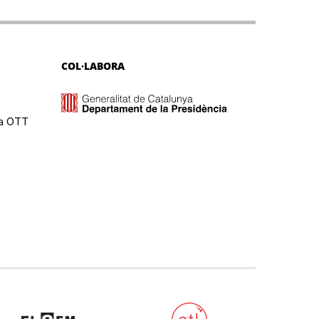
COL·LABORA
ma OTT