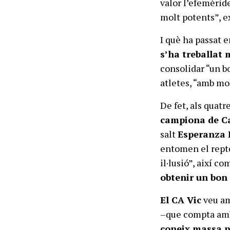
valor l’efemèride
molt potents”, e
I què ha passat 
s’ha treballat 
consolidar “un bo
atletes, “amb m
De fet, als quatr
campiona de C
salt
Esperanza 
entomen el repte
il·lusió”, així 
obtenir un bon 
El CA Vic
veu am
–que compta amb 
coneix massa 