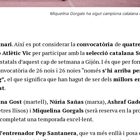
Miquelina Gorgals ha sigut campiona catalana d
inari
. Així es pot considerar la
convocatòria
de
quatr
 Atlètic Vic
per participar amb la
selecció catalana S
statals d’aquest cap de setmana a Gijón. I és que per fo
onvocatòria de 26 nois i 26 noies “només
s’hi arriba pe
g”,
el que significa que han hagut de ser dels
millors e
at
.
ina Gost
(martell),
Núria Sañas
(marxa),
Ashraf Gad
tres llisos) i
Miquelina Gorgals
(serà reserva en la pr
completat una temporada excel·lent.
l’entrenador Pep Santanera
, que va més enllà i posa