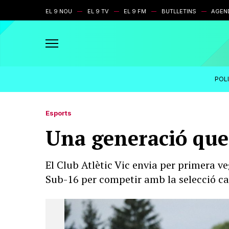
EL 9 NOU
EL 9 TV
EL 9 FM
BUTLLETINS
AGEN
POL
Esports
Una generació que 
El Club Atlètic Vic envia per primera v
Sub-16 per competir amb la selecció c