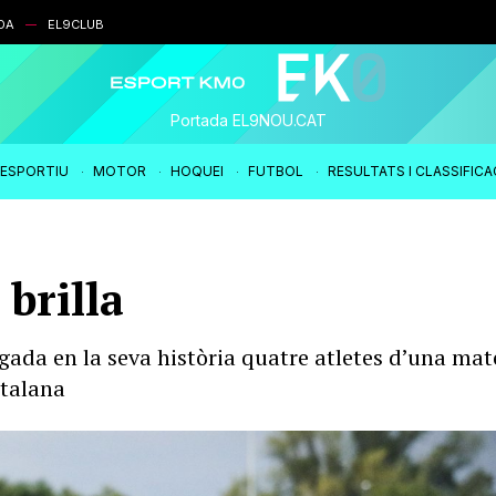
DA
EL9CLUB
Portada EL9NOU.CAT
IESPORTIU
MOTOR
HOQUEI
FUTBOL
RESULTATS I CLASSIFIC
brilla
egada en la seva història quatre atletes d’una ma
atalana