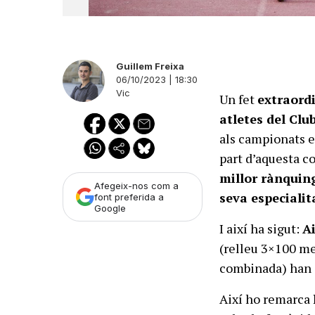
Guillem Freixa
06/10/2023 | 18:30
Vic
Un fet
extraord
atletes del Club
als campionats e
part d’aquesta c
millor rànquin
Afegeix-nos com a
seva especialit
font preferida a
Google
I així ha sigut:
A
(relleu 3×100 me
combinada) han 
Així ho remarca