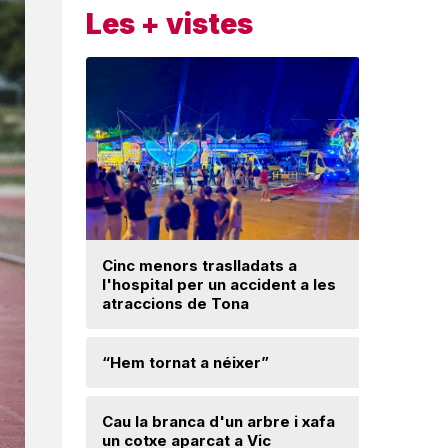
Les + vistes
Cinc menors traslladats a
Insòlita 
l'hospital per un accident a les
Manlleu, 
atraccions de Tona
l'impuls
segureta
“Hem tornat a néixer”
Els Bomb
al Baland
Cau la branca d'un arbre i xafa
un cotxe aparcat a Vic