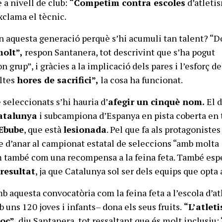
 a nivell de club:
“Competim contra escoles
d’atleti
xclama el tècnic.
en aquesta generació perquè s’hi acumuli tan talent? “
molt”,
respon Santanera, tot descrivint que s’ha pogut
n grup”, i gràcies a la implicació dels pares i l’esforç de
oltes
hores de sacrifici”,
la cosa ha funcionat.
e seleccionats s’hi hauria d’
afegir un cinquè nom.
El d
atalunya
i subcampiona d’Espanya en pista coberta en 
Ebube
, que està
lesionada
. Pel que fa als protagonistes
 d’anar al campionat estatal de seleccions “amb molta
com també com una recompensa a la feina feta. També es
resultat
, ja que Catalunya sol ser dels equips que opta 
b aquesta convocatòria com la feina feta a l’escola d’a
uns 120 joves i infants– dona els seus fruits.
“L’atlet
poc”
, diu Santanera, tot ressaltant que és molt inclusiu: