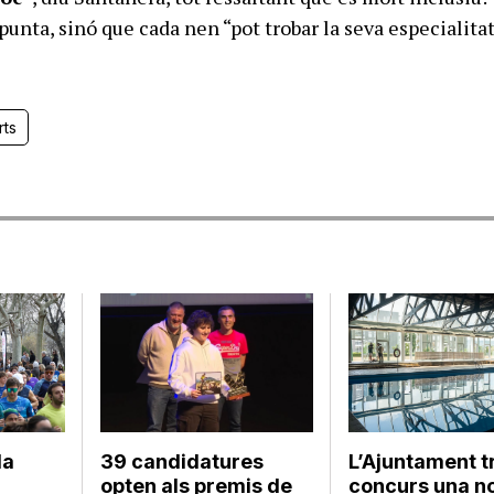
punta, sinó que cada nen “pot trobar la seva especialita
.
rts
la
39 candidatures
L’Ajuntament t
opten als premis de
concurs una n