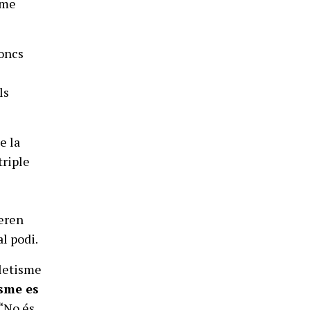
sme
Doncs
ls
e la
triple
peren
al podi.
tletisme
isme es
 “No és