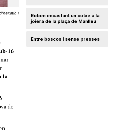
Una famíl
per l’est
'hexatló |
l’Escala
Roben encastant un cotxe a la
joiera de la plaça de Manlleu
Desperfe
de vent a
Entre boscos i sense presses
e
ub-16
Radiograf
rmar
Ripollès:
r
qualificat
n la
ó
ova de
 en