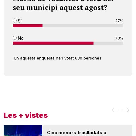
seu municipi aquest agost?
Sí
27%
No
73%
En aquesta enquesta han votat 680 persones.
Les + vistes
Cinc menors traslladats a