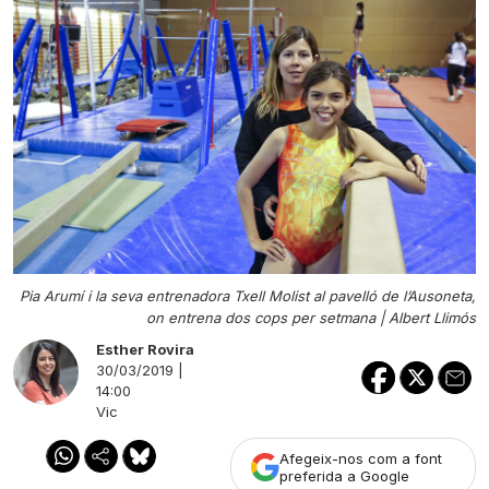
Pia Arumí i la seva entrenadora Txell Molist al pavelló de l’Ausoneta,
on entrena dos cops per setmana |
Albert Llimós
Esther Rovira
30/03/2019 |
14:00
Vic
Afegeix-nos com a font
preferida a Google