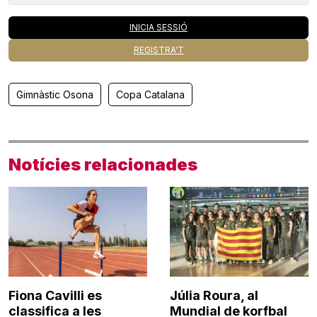
INICIA SESSIÓ
REGISTRA'T
Gimnàstic Osona
Copa Catalana
Notícies relacionades
Fiona Cavilli es
Júlia Roura, al
classifica a les
Mundial de korfbal