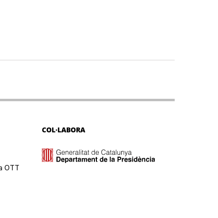
COL·LABORA
ma OTT