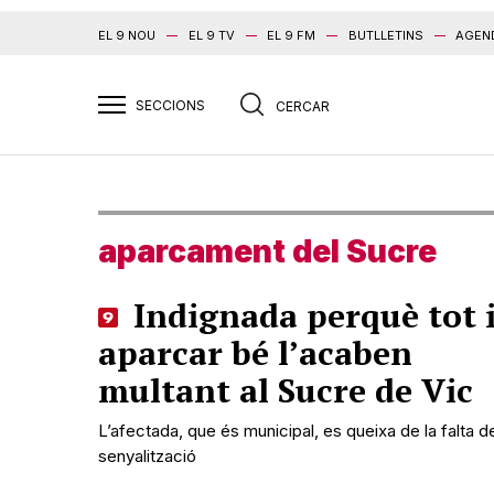
EL 9 NOU
EL 9 TV
EL 9 FM
BUTLLETINS
AGEN
aparcament del Sucre
Indignada perquè tot 
aparcar bé l’acaben
multant al Sucre de Vic
L’afectada, que és municipal, es queixa de la falta d
senyalització