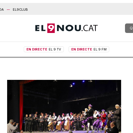
DA
EL9CLUB
Q
EN DIRECTE
EL 9 TV
EN DIRECTE
EL 9 FM