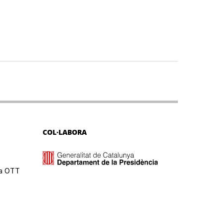
COL·LABORA
ma OTT