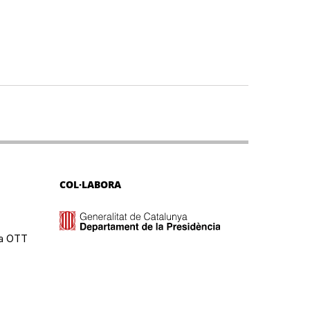
COL·LABORA
ma OTT