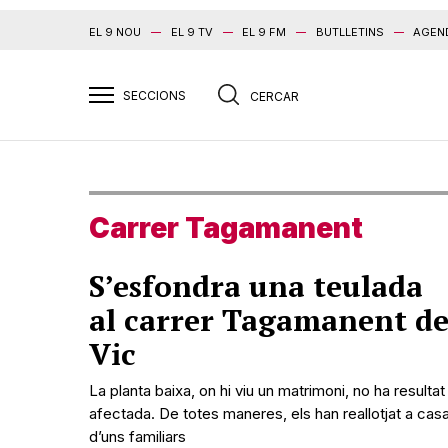
EL 9 NOU
EL 9 TV
EL 9 FM
BUTLLETINS
AGEN
Carrer Tagamanent
S’esfondra una teulada
al carrer Tagamanent d
Vic
La planta baixa, on hi viu un matrimoni, no ha resultat
afectada. De totes maneres, els han reallotjat a cas
d’uns familiars