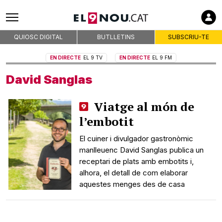
Empreses col·laboradores
QUIOSC DIGITAL
BUTLLETINS
SUBSCRIU-TE
Premsa d'Osona
EN DIRECTE
EL 9 TV
EN DIRECTE
EL 9 FM
Publicitat
David Sanglas
Qui som
On som
Viatge al món de
Codi deontològic
l’embotit
Premis
El cuiner i divulgador gastronòmic
Contacte
manlleuenc David Sanglas publica un
Avís legal
receptari de plats amb embotits i,
alhora, el detall de com elaborar
Política de privacitat
aquestes menges des de casa
Política de cookies
RSS