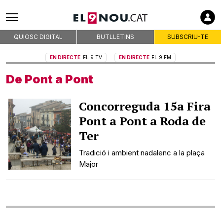
Subscriu-te
Empreses col·laboradores
QUIOSC DIGITAL
BUTLLETINS
SUBSCRIU-TE
EN DIRECTE
EL 9 TV
EN DIRECTE
EL 9 FM
Premsa d'Osona
De Pont a Pont
Publicitat
Concorreguda 15a Fira
Qui som
Pont a Pont a Roda de
On som
Ter
Codi deontològic
Premis
Tradició i ambient nadalenc a la plaça
Contacte
Major
Avís legal
Política de privacitat
Política de cookies