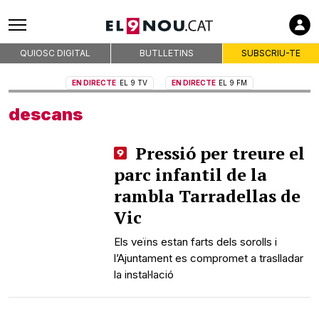
Empreses col·laboradores
QUIOSC DIGITAL
BUTLLETINS
SUBSCRIU-TE
Premsa d'Osona
EN DIRECTE
EL 9 TV
EN DIRECTE
EL 9 FM
Publicitat
descans
Qui som
On som
Pressió per treure el
Codi deontològic
parc infantil de la
Premis
rambla Tarradellas de
Contacte
Vic
Avís legal
Política de privacitat
Els veïns estan farts dels sorolls i
l’Ajuntament es compromet a traslladar
Política de cookies
la instal·lació
RSS