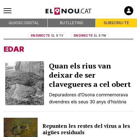
Premsa d'Osona
Publicitat
QUIOSC DIGITAL
BUTLLETINS
SUBSCRIU-TE
Qui som
On som
EN DIRECTE
EL 9 TV
EN DIRECTE
EL 9 FM
Codi deontològic
EDAR
Premis
Contacte
Quan els rius van
Avís legal
deixar de ser
Política de privacitat
clavegueres a cel obert
Política de cookies
Depuradores d’Osona commemorava
RSS
divendres els seus 30 anys d’història
Repunten les restes del virus a les
aigües residuals