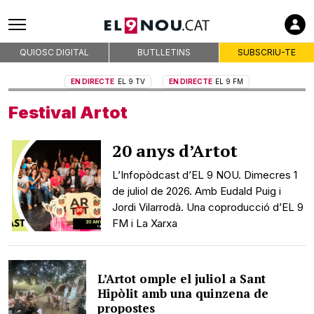
QUIOSC DIGITAL
BUTLLETINS
SUBSCRIU-TE
EN DIRECTE
EL 9 TV
EN DIRECTE
EL 9 FM
Festival Artot
20 anys d’Artot
L’Infopòdcast d’EL 9 NOU. Dimecres 1
de juliol de 2026. Amb Eudald Puig i
Jordi Vilarrodà. Una coproducció d’EL 9
FM i La Xarxa
L’Artot omple el juliol a Sant
Hipòlit amb una quinzena de
propostes