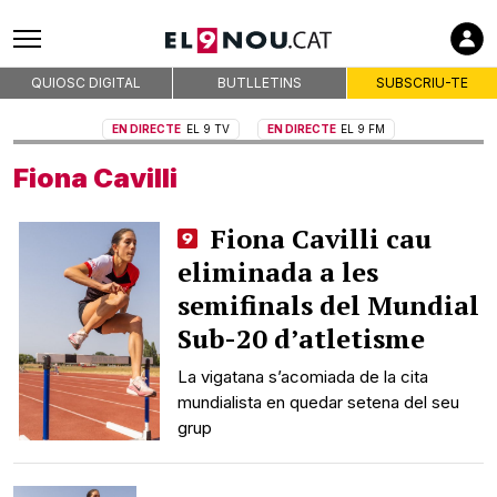
QUIOSC DIGITAL
BUTLLETINS
SUBSCRIU-TE
EN DIRECTE
EL 9 TV
EN DIRECTE
EL 9 FM
Fiona Cavilli
Fiona Cavilli cau
eliminada a les
semifinals del Mundial
Sub-20 d’atletisme
La vigatana s’acomiada de la cita
mundialista en quedar setena del seu
grup