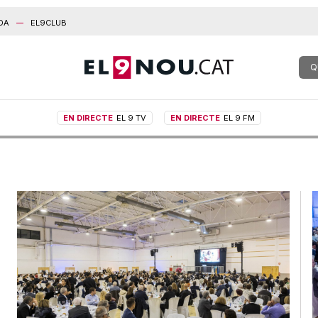
DA
EL9CLUB
Q
EN DIRECTE
EL 9 TV
EN DIRECTE
EL 9 FM