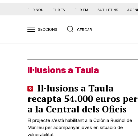
EL 9 NOU
EL 9 TV
EL 9 FM
BUTLLETINS
AGEN
Il·lusions a Taula
Il·lusions a Taula
recapta 54.000 euros per
a la Central dels Oficis
El projecte s’està habilitant a la Colònia Rusiñol de
Manlleu per acompanyar joves en situació de
vulnerabilitat