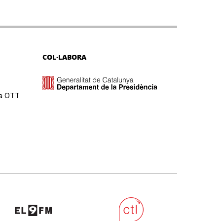
COL·LABORA
ma OTT