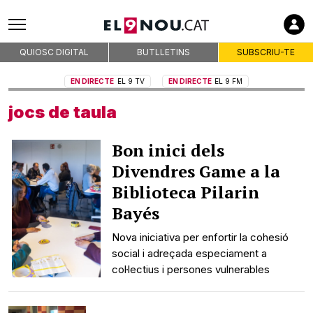
QUIOSC DIGITAL
BUTLLETINS
SUBSCRIU-TE
EN DIRECTE
EL 9 TV
EN DIRECTE
EL 9 FM
jocs de taula
Bon inici dels
Divendres Game a la
Biblioteca Pilarin
Bayés
Nova iniciativa per enfortir la cohesió
social i adreçada especiament a
col·lectius i persones vulnerables