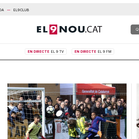
DA
EL9CLUB
Q
EN DIRECTE
EL 9 TV
EN DIRECTE
EL 9 FM