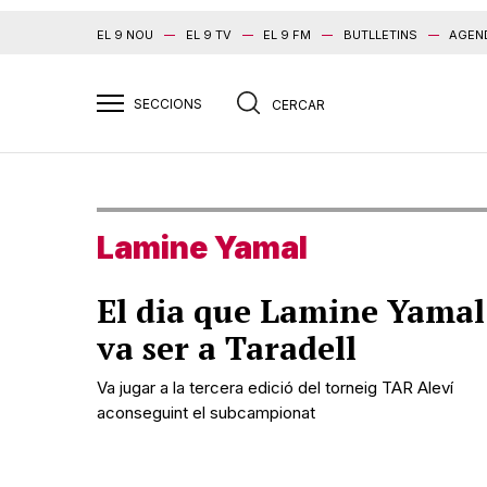
EL 9 NOU
EL 9 TV
EL 9 FM
BUTLLETINS
AGEN
Lamine Yamal
El dia que Lamine Yamal
va ser a Taradell
Va jugar a la tercera edició del torneig TAR Aleví
aconseguint el subcampionat