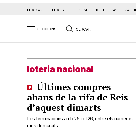
EL 9 NOU
EL 9 TV
EL 9 FM
BUTLLETINS
AGEN
loteria nacional
Últimes compres
abans de la rifa de Reis
d’aquest dimarts
Les terminacions amb 25 i el 26, entre els números
més demanats