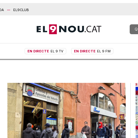
DA
EL9CLUB
Q
EN DIRECTE
EL 9 TV
EN DIRECTE
EL 9 FM