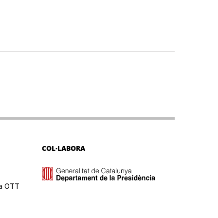
COL·LABORA
ma OTT