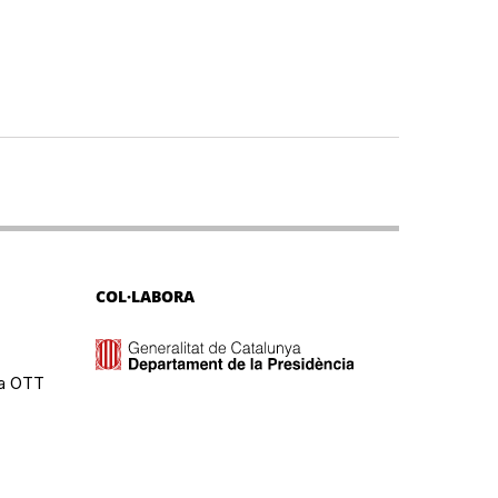
COL·LABORA
ma OTT