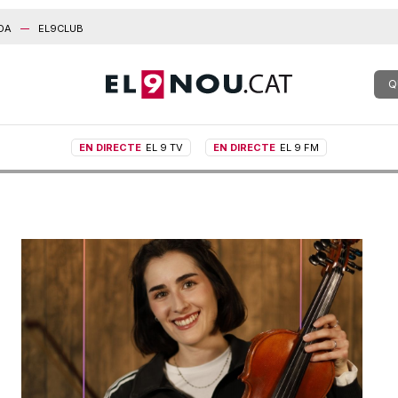
DA
EL9CLUB
Q
EN DIRECTE
EL 9 TV
EN DIRECTE
EL 9 FM
í