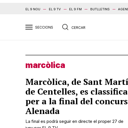
EL 9 NOU
EL 9 TV
EL 9 FM
BUTLLETINS
AGEN
marcòlica
Marcòlica, de Sant Mart
de Centelles, es classifica
per a la final del concurs
Alenada
La final es podrà seguir en directe el proper 27 de
juny per EL 9 TV