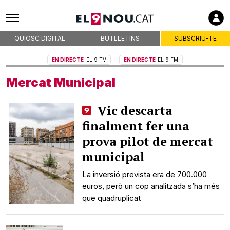
QUIOSC DIGITAL
BUTLLETINS
SUBSCRIU-TE
EN DIRECTE
EL 9 TV
EN DIRECTE
EL 9 FM
Mercat Municipal
Vic descarta
finalment fer una
prova pilot de mercat
municipal
La inversió prevista era de 700.000
euros, però un cop analitzada s’ha més
que quadruplicat