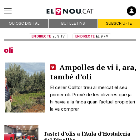
QUIOSC DIGITAL
BUTLLETINS
SUBSCRIU-TE
EN DIRECTE
EL 9 TV
EN DIRECTE
EL 9 FM
oli
Ampolles de vi i, ara,
també d’oli
El celler Colltor treu al mercat el seu
primer oli. Prové de les oliveres que ja
hi havia a la finca quan l’actual propietari
la va comprar
Tastet d’olis a l’Aula d’Hostaleria