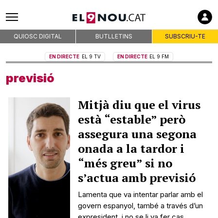
QUIOSC DIGITAL
BUTLLETINS
SUBSCRIU-TE
EN DIRECTE
EL 9 TV
EN DIRECTE
EL 9 FM
previsió
Mitjà diu que el virus
està “estable” però
assegura una segona
onada a la tardor i
“més greu” si no
s’actua amb previsió
Lamenta que va intentar parlar amb el
govern espanyol, també a través d’un
expresident, i no se li va fer cas