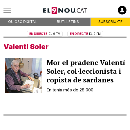
La guia del subscriptor
Subscriu-te
QUIOSC DIGITAL
BUTLLETINS
SUBSCRIU-TE
Empreses col·laboradores
EN DIRECTE
EL 9 TV
EN DIRECTE
EL 9 FM
Valentí Soler
Premsa d'Osona
Publicitat
Mor el pradenc Valentí
Qui som
Soler, col·leccionista i
On som
copista de sardanes
Codi deontològic
En tenia més de 28.000
Premis
Contacte
Avís legal
Política de privacitat
Política de cookies