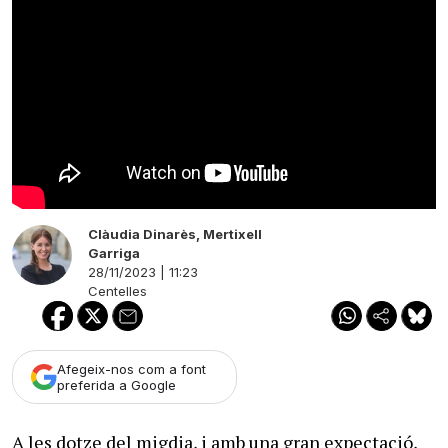
Clàudia Dinarès
,
Mertixell
Garriga
28/11/2023 | 11:23
Centelles
Afegeix-nos com a font
preferida a Google
A les dotze del migdia, i amb una gran expectació,