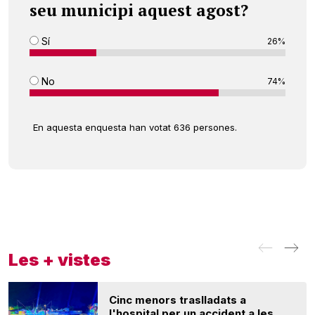
seu municipi aquest agost?
Sí
26%
No
74%
En aquesta enquesta han votat 636 persones.
Les + vistes
Cinc menors traslladats a
l'hospital per un accident a les